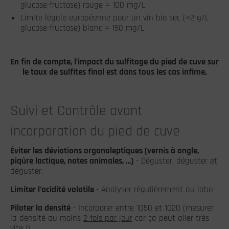
glucose-fructose) rouge = 100 mg/L
Limite légale européenne pour un vin bio sec (<2 g/L
glucose-fructose) blanc = 150 mg/L
En fin de compte, l’impact du sulfitage du pied de cuve sur
le taux de sulfites final est dans tous les cas infime.
Suivi et Contrôle avant
incorporation du pied de cuve
Éviter les déviations organoleptiques (vernis à ongle,
piqûre lactique, notes animales, …)
- Déguster, déguster et
déguster.
Limiter l’acidité volatile
- Analyser régulièrement au labo
Piloter la densité
- Incorporer entre 1050 et 1020 (mesurer
la densité au moins
2 fois par jour
car ça peut aller très
vite !)