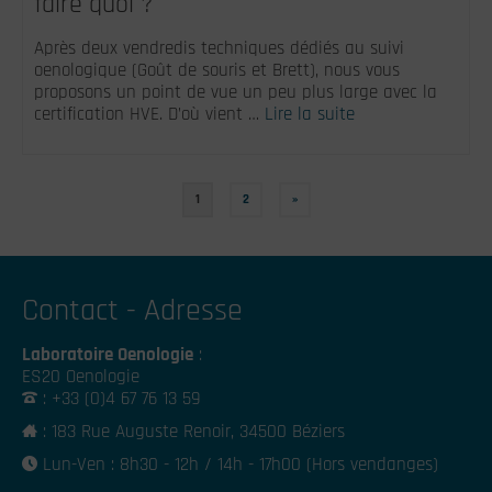
faire quoi ?
Après deux vendredis techniques dédiés au suivi
oenologique (Goût de souris et Brett), nous vous
proposons un point de vue un peu plus large avec la
certification HVE. D’où vient …
Lire la suite
1
2
»
Contact - Adresse
Laboratoire Oenologie
:
ES20 Oenologie
: +33 (0)4 67 76 13 59
: 183 Rue Auguste Renoir, 34500 Béziers
Lun-Ven : 8h30 - 12h / 14h - 17h00 (Hors vendanges)