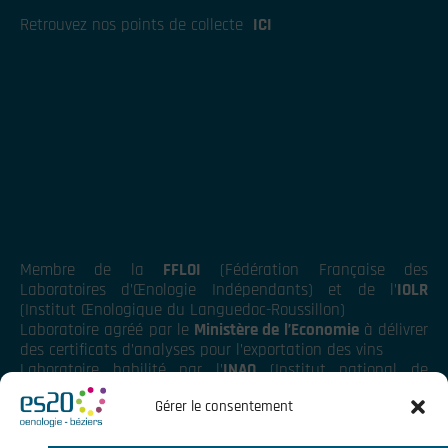
Retrouvez nos points de collecte
ICI
Membre de la
FFLOI
(Fédération Française des
Laboratoires d’Œnologie Indépendants) et de l’
IOLR
(Institut Œnologique du Languedoc-Roussillon)
Laboratoire agréé par le
Ministère de l’Economie
à délivrer
des certificats d’analyses pour l’exportation des vins
Laboratoire habilité par l’
INAO
(Institut national de
l’origine et de la qualité)
Gérer le consentement