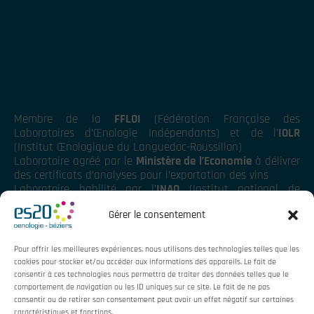
Membre de la
FFLOI
(Fédération Française des
Laboratoires d’Œnologie Indépendants) et de l’
IOLR
(Institut Œnologique du Languedoc-Roussillon)
Laboratoire agréé par le
Ministère de l’Economie
à délivrer
des certificats d’analyses pour l’exportation des vins
Laboratoire habilité par l’
INAO
(Institut national de
l’origine et de la qualité)
Gérer le consentement
Pour offrir les meilleures expériences, nous utilisons des technologies telles que les
cookies pour stocker et/ou accéder aux informations des appareils. Le fait de
consentir à ces technologies nous permettra de traiter des données telles que le
comportement de navigation ou les ID uniques sur ce site. Le fait de ne pas
consentir ou de retirer son consentement peut avoir un effet négatif sur certaines
caractéristiques et fonctions.