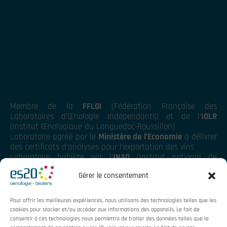
Membre de la
FFLOI
(Fédération Française des
Laboratoires d’Œnologie Indépendants) et de l’
IOLR
(Institut Œnologique du Languedoc-Roussillon)
Laboratoire agréé par le
Ministère de l’Economie
à délivrer
des certificats d’analyses pour l’exportation des vins
Laboratoire habilité par l’
INAO
(Institut national de
l’origine et de la qualité)
Gérer le consentement
Pour offrir les meilleures expériences, nous utilisons des technologies telles que les
cookies pour stocker et/ou accéder aux informations des appareils. Le fait de
consentir à ces technologies nous permettra de traiter des données telles que le